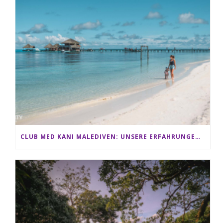
CLUB MED KANI MALEDIVEN: UNSERE ERFAHRUNGEN IM ALL-INCLUSIVE PARADIES