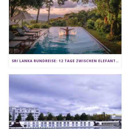
SRI LANKA RUNDREISE: 12 TAGE ZWISCHEN ELEFANTEN, TEEPLANTAGEN & STRAND ALS FAMILIE