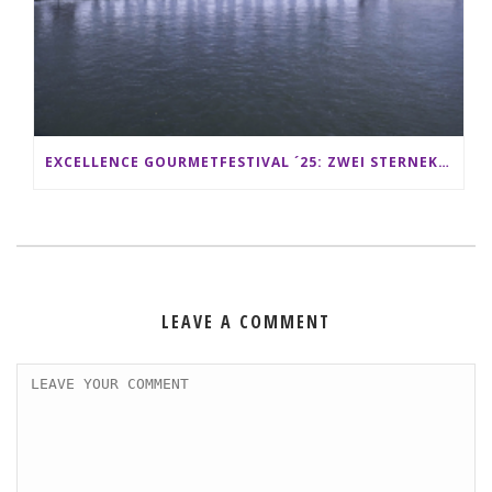
EXCELLENCE GOURMETFESTIVAL ´25: ZWEI STERNEKÖCHE ANTONIO GUIDA & DARIO MORESCO VERWÖHNEN IHRE GÄSTE AUF EINER LUXERIÖSEN SCHIFFSREISE
LEAVE A COMMENT