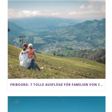
FRIBOURG: 7 TOLLE AUSFLÜGE FÜR FAMILIEN VON CHARMEY BIS LES PACCOTS