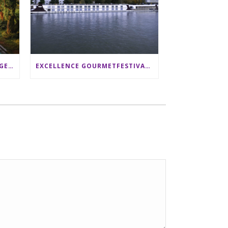
SRI LANKA RUNDREISE: 12 TAGE ZWISCHEN ELEFANTEN, TEEPLANTAGEN & STRAND ALS FAMILIE
EXCELLENCE GOURMETFESTIVAL ´25: ZWEI STERNEKÖCHE ANTONIO GUIDA & DARIO MORESCO VERWÖHNEN IHRE GÄSTE AUF EINER LUXERIÖSEN SCHIFFSREISE