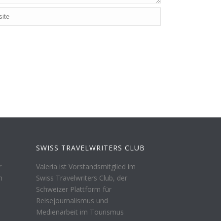
SWISS TRAVELWRITERS CLUB
r
Valeria ist Vorstandsmitglied im
n
Swiss Travelwriters Club, der
Schweizer Plattform für
Reisejournalismus und
Medienarbeit im Tourismus