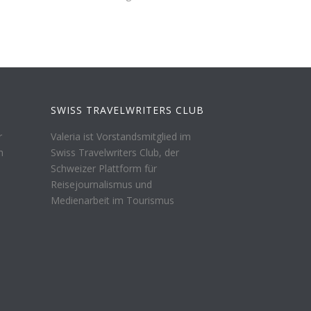
SWISS TRAVELWRITERS CLUB
r
Valeria ist Vorstandsmitglied im
n
Swiss Travelwriters Club, der
Schweizer Plattform für
Reisejournalismus und
Medienarbeit im Tourismus