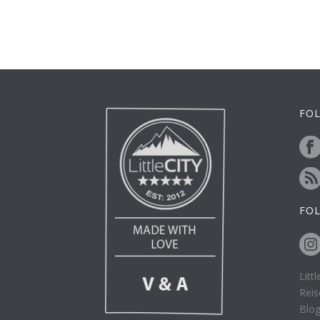
FOL
FO
Litt
Reis
Blo