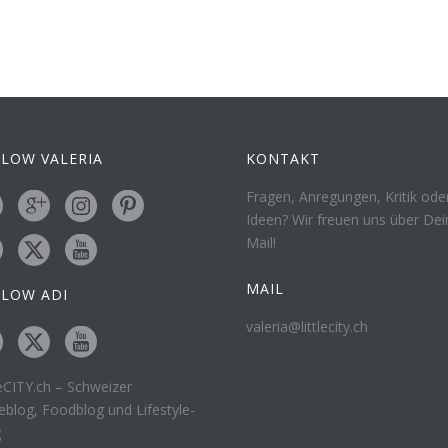
LOW VALERIA
KONTAKT
Fragen, Anregungen, Kritik ode
Ideen? Wir freuen uns über Dei
Mail!
MAIL
LLOW ADI
valeria@littlecity.ch
leCITY.ch – Schweizer
eblog, Foodblog und Lifestyle-
g