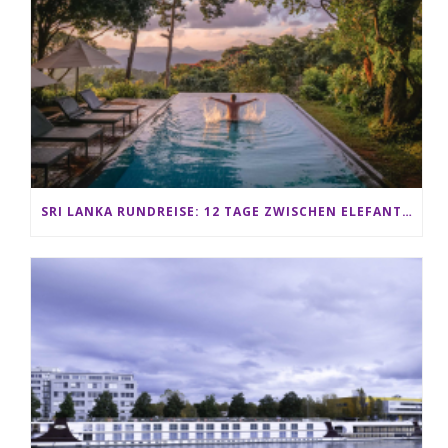
SRI LANKA RUNDREISE: 12 TAGE ZWISCHEN ELEFANTEN, TEEPLANTAGEN & STRAND ALS FAMILIE