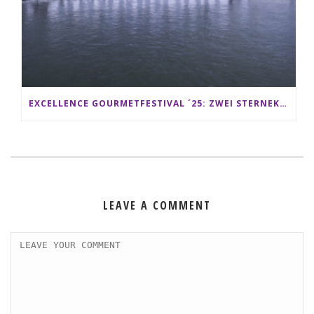
EXCELLENCE GOURMETFESTIVAL ´25: ZWEI STERNEKÖCHE ANTONIO GUIDA & DARIO MORESCO VERWÖHNEN IHRE GÄSTE AUF EINER LUXERIÖSEN SCHIFFSREISE
LEAVE A COMMENT