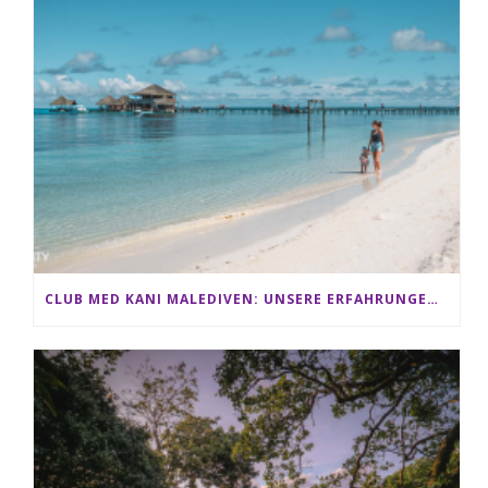
CLUB MED KANI MALEDIVEN: UNSERE ERFAHRUNGEN IM ALL-INCLUSIVE PARADIES