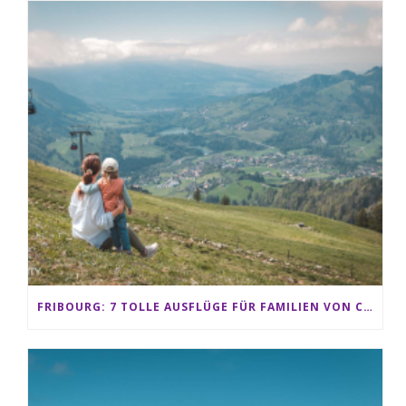
FRIBOURG: 7 TOLLE AUSFLÜGE FÜR FAMILIEN VON CHARMEY BIS LES PACCOTS