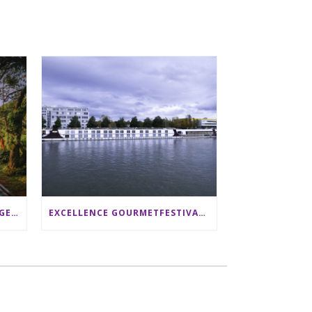
SRI LANKA RUNDREISE: 12 TAGE ZWISCHEN ELEFANTEN, TEEPLANTAGEN & STRAND ALS FAMILIE
EXCELLENCE GOURMETFESTIVAL ´25: ZWEI STERNEKÖCHE ANTONIO GUIDA & DARIO MORESCO VERWÖHNEN IHRE GÄSTE AUF EINER LUXERIÖSEN SCHIFFSREISE