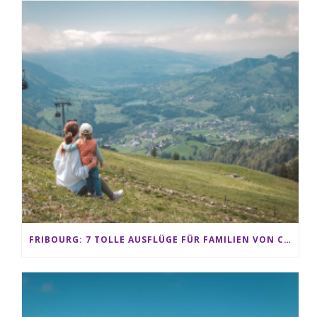
FRIBOURG: 7 TOLLE AUSFLÜGE FÜR FAMILIEN VON CHARMEY BIS LES PACCOTS