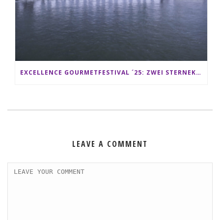
EXCELLENCE GOURMETFESTIVAL ´25: ZWEI STERNEKÖCHE ANTONIO GUIDA & DARIO MORESCO VERWÖHNEN IHRE GÄSTE AUF EINER LUXERIÖSEN SCHIFFSREISE
LEAVE A COMMENT