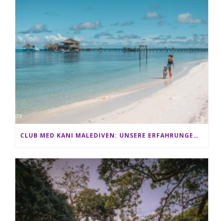
CLUB MED KANI MALEDIVEN: UNSERE ERFAHRUNGEN IM ALL-INCLUSIVE PARADIES