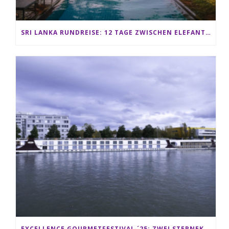
SRI LANKA RUNDREISE: 12 TAGE ZWISCHEN ELEFANTEN, TEEPLANTAGEN & STRAND ALS FAMILIE
EXCELLENCE GOURMETFESTIVAL ´25: ZWEI STERNEKÖCHE ANTONIO GUIDA & DARIO MORESCO VERWÖHNEN IHRE GÄSTE AUF EINER LUXERIÖSEN SCHIFFSREISE