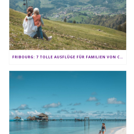
FRIBOURG: 7 TOLLE AUSFLÜGE FÜR FAMILIEN VON CHARMEY BIS LES PACCOTS