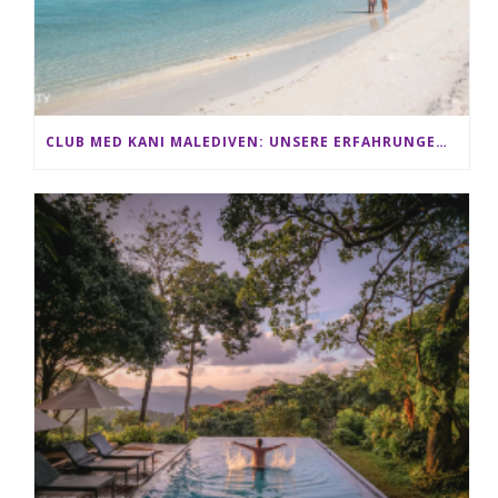
CLUB MED KANI MALEDIVEN: UNSERE ERFAHRUNGEN IM ALL-INCLUSIVE PARADIES