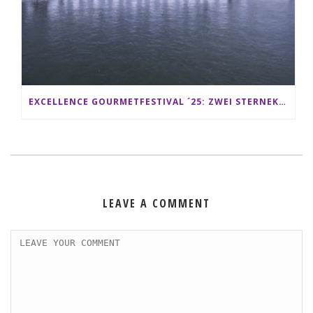
EXCELLENCE GOURMETFESTIVAL ´25: ZWEI STERNEKÖCHE ANTONIO GUIDA & DARIO MORESCO VERWÖHNEN IHRE GÄSTE AUF EINER LUXERIÖSEN SCHIFFSREISE
LEAVE A COMMENT