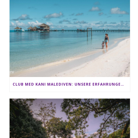
CLUB MED KANI MALEDIVEN: UNSERE ERFAHRUNGEN IM ALL-INCLUSIVE PARADIES