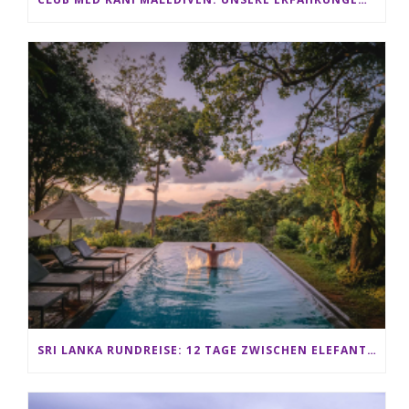
SRI LANKA RUNDREISE: 12 TAGE ZWISCHEN ELEFANTEN, TEEPLANTAGEN & STRAND ALS FAMILIE