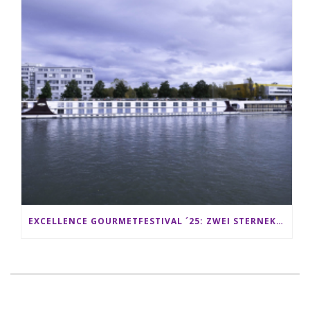
EXCELLENCE GOURMETFESTIVAL ´25: ZWEI STERNEKÖCHE ANTONIO GUIDA & DARIO MORESCO VERWÖHNEN IHRE GÄSTE AUF EINER LUXERIÖSEN SCHIFFSREISE