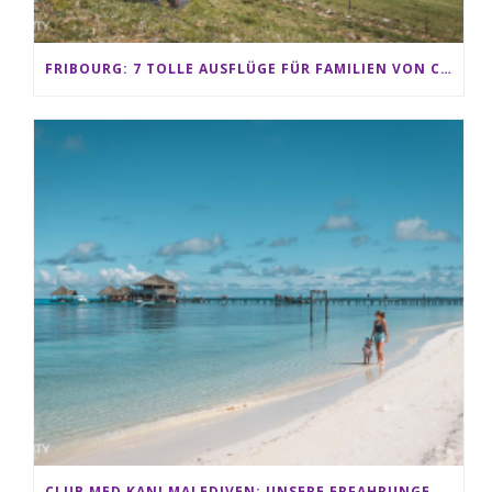
FRIBOURG: 7 TOLLE AUSFLÜGE FÜR FAMILIEN VON CHARMEY BIS LES PACCOTS
CLUB MED KANI MALEDIVEN: UNSERE ERFAHRUNGEN IM ALL-INCLUSIVE PARADIES