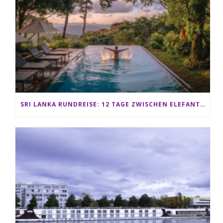
SRI LANKA RUNDREISE: 12 TAGE ZWISCHEN ELEFANTEN, TEEPLANTAGEN & STRAND ALS FAMILIE