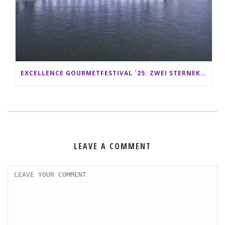
EXCELLENCE GOURMETFESTIVAL ´25: ZWEI STERNEKÖCHE ANTONIO GUIDA & DARIO MORESCO VERWÖHNEN IHRE GÄSTE AUF EINER LUXERIÖSEN SCHIFFSREISE
LEAVE A COMMENT