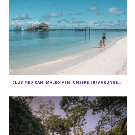
CLUB MED KANI MALEDIVEN: UNSERE ERFAHRUNGEN IM ALL-INCLUSIVE PARADIES