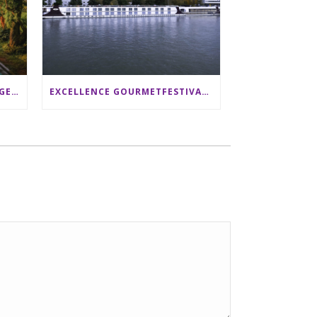
SRI LANKA RUNDREISE: 12 TAGE ZWISCHEN ELEFANTEN, TEEPLANTAGEN & STRAND ALS FAMILIE
EXCELLENCE GOURMETFESTIVAL ´25: ZWEI STERNEKÖCHE ANTONIO GUIDA & DARIO MORESCO VERWÖHNEN IHRE GÄSTE AUF EINER LUXERIÖSEN SCHIFFSREISE