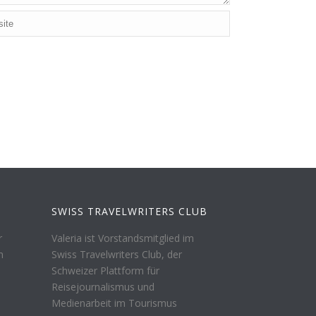
SWISS TRAVELWRITERS CLUB
r
Valeria ist Vorstandsmitglied im
n
Swiss Travelwriters Club, der
Schweizer Plattform für
Reisejournalismus und
Medienarbeit im Tourismus