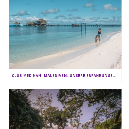
CLUB MED KANI MALEDIVEN: UNSERE ERFAHRUNGEN IM ALL-INCLUSIVE PARADIES