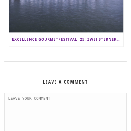
EXCELLENCE GOURMETFESTIVAL ´25: ZWEI STERNEKÖCHE ANTONIO GUIDA & DARIO MORESCO VERWÖHNEN IHRE GÄSTE AUF EINER LUXERIÖSEN SCHIFFSREISE
LEAVE A COMMENT