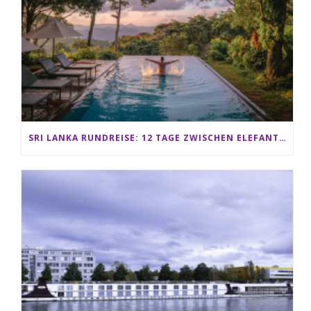
SRI LANKA RUNDREISE: 12 TAGE ZWISCHEN ELEFANTEN, TEEPLANTAGEN & STRAND ALS FAMILIE