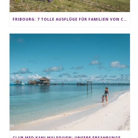
FRIBOURG: 7 TOLLE AUSFLÜGE FÜR FAMILIEN VON CHARMEY BIS LES PACCOTS
CLUB MED KANI MALEDIVEN: UNSERE ERFAHRUNGEN IM ALL-INCLUSIVE PARADIES