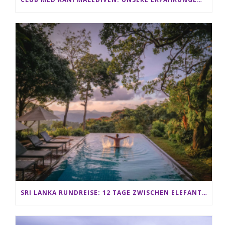
SRI LANKA RUNDREISE: 12 TAGE ZWISCHEN ELEFANTEN, TEEPLANTAGEN & STRAND ALS FAMILIE