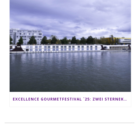
EXCELLENCE GOURMETFESTIVAL ´25: ZWEI STERNEKÖCHE ANTONIO GUIDA & DARIO MORESCO VERWÖHNEN IHRE GÄSTE AUF EINER LUXERIÖSEN SCHIFFSREISE