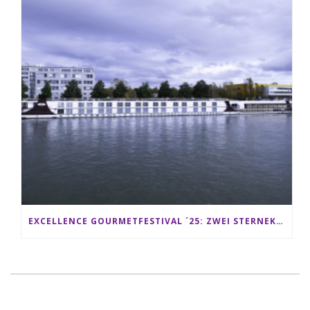
EXCELLENCE GOURMETFESTIVAL ´25: ZWEI STERNEKÖCHE ANTONIO GUIDA & DARIO MORESCO VERWÖHNEN IHRE GÄSTE AUF EINER LUXERIÖSEN SCHIFFSREISE