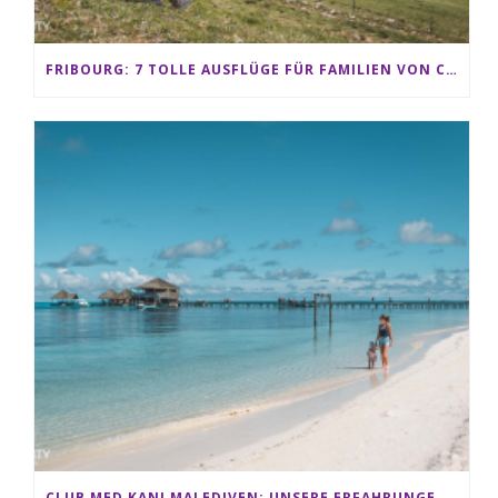
FRIBOURG: 7 TOLLE AUSFLÜGE FÜR FAMILIEN VON CHARMEY BIS LES PACCOTS
CLUB MED KANI MALEDIVEN: UNSERE ERFAHRUNGEN IM ALL-INCLUSIVE PARADIES