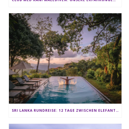
SRI LANKA RUNDREISE: 12 TAGE ZWISCHEN ELEFANTEN, TEEPLANTAGEN & STRAND ALS FAMILIE