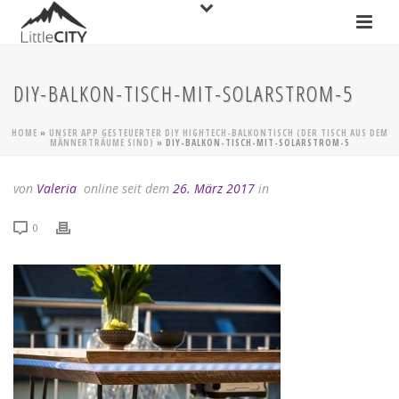
DIY-BALKON-TISCH-MIT-SOLARSTROM-5
HOME
»
UNSER APP GESTEUERTER DIY HIGHTECH-BALKONTISCH (DER TISCH AUS DEM
MÄNNERTRÄUME SIND)
»
DIY-BALKON-TISCH-MIT-SOLARSTROM-5
von
Valeria
online seit dem
26. März 2017
in
0