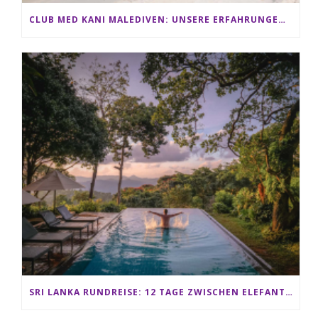
CLUB MED KANI MALEDIVEN: UNSERE ERFAHRUNGEN IM ALL-INCLUSIVE PARADIES
SRI LANKA RUNDREISE: 12 TAGE ZWISCHEN ELEFANTEN, TEEPLANTAGEN & STRAND ALS FAMILIE