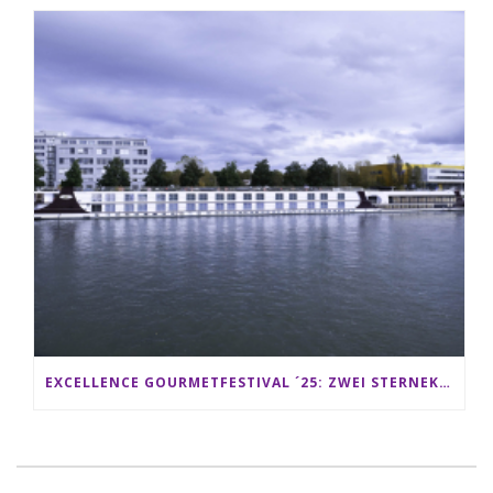
EXCELLENCE GOURMETFESTIVAL ´25: ZWEI STERNEKÖCHE ANTONIO GUIDA & DARIO MORESCO VERWÖHNEN IHRE GÄSTE AUF EINER LUXERIÖSEN SCHIFFSREISE