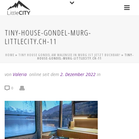
TINY-HOUSE-GONDEL-MURG-
LITTLECITY.CH-11
HOME
»
TINY HOUSE GONDEL AM WALENSEE IN MURG IST JETZT BUCHBAR!
»
TINY-
HOUSE-GONDEL-MURG-LITTLECITY.CH-11
von
Valeria
online seit dem
2. Dezember 2022
in
0