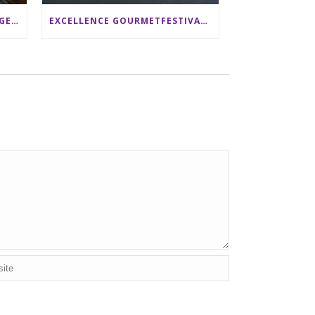
SRI LANKA RUNDREISE: 12 TAGE ZWISCHEN ELEFANTEN, TEEPLANTAGEN & STRAND ALS FAMILIE
EXCELLENCE GOURMETFESTIVAL ´25: ZWEI STERNEKÖCHE ANTONIO GUIDA & DARIO MORESCO VERWÖHNEN IHRE GÄSTE AUF EINER LUXERIÖSEN SCHIFFSREISE