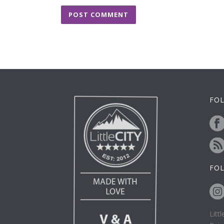
FOL
FO
Litt