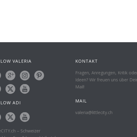
LOW VALERIA
KONTAKT
Fragen, Anregungen, Kritik ode
Ideen? Wir freuen uns über Dei
Mail!
MAIL
LLOW ADI
valeria@littlecity.ch
leCITY.ch – Schweizer