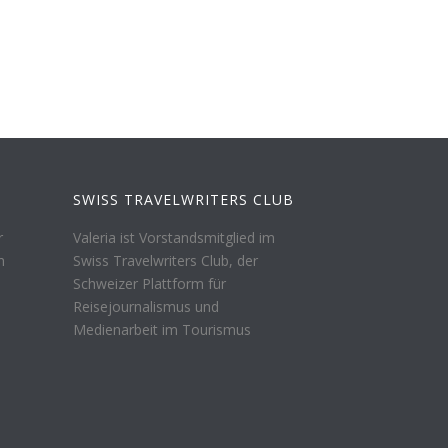
SWISS TRAVELWRITERS CLUB
r
Valeria ist Vorstandsmitglied im
n
Swiss Travelwriters Club, der
Schweizer Plattform für
Reisejournalismus und
Medienarbeit im Tourismus