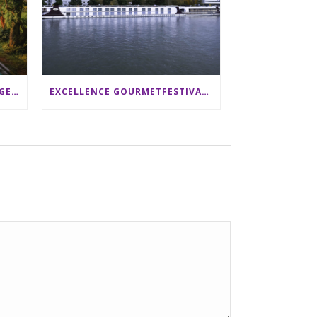
SRI LANKA RUNDREISE: 12 TAGE ZWISCHEN ELEFANTEN, TEEPLANTAGEN & STRAND ALS FAMILIE
EXCELLENCE GOURMETFESTIVAL ´25: ZWEI STERNEKÖCHE ANTONIO GUIDA & DARIO MORESCO VERWÖHNEN IHRE GÄSTE AUF EINER LUXERIÖSEN SCHIFFSREISE