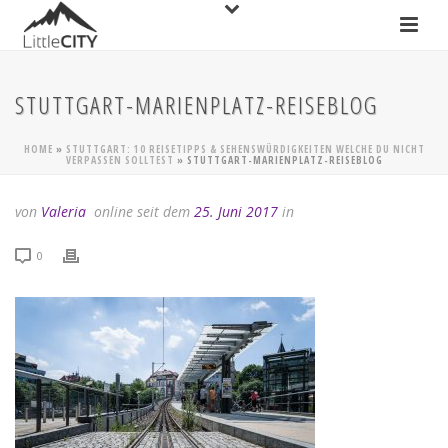
STUTTGART-MARIENPLATZ-REISEBLOG
HOME
»
STUTTGART: 10 REISETIPPS & SEHENSWÜRDIGKEITEN WELCHE DU NICHT
VERPASSEN SOLLTEST
»
STUTTGART-MARIENPLATZ-REISEBLOG
von
Valeria
online seit dem
25. Juni 2017
in
0