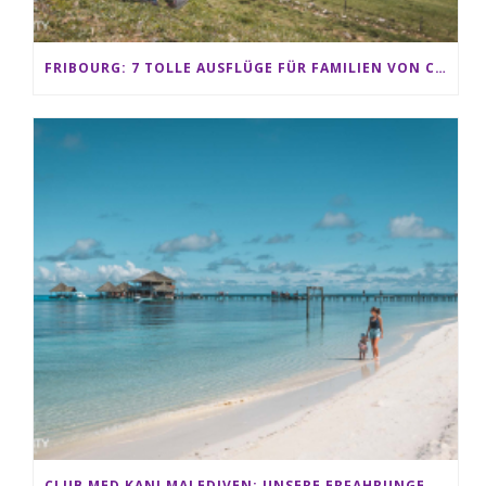
FRIBOURG: 7 TOLLE AUSFLÜGE FÜR FAMILIEN VON CHARMEY BIS LES PACCOTS
CLUB MED KANI MALEDIVEN: UNSERE ERFAHRUNGEN IM ALL-INCLUSIVE PARADIES