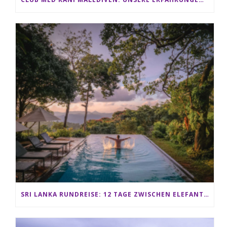
SRI LANKA RUNDREISE: 12 TAGE ZWISCHEN ELEFANTEN, TEEPLANTAGEN & STRAND ALS FAMILIE