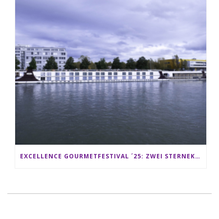
EXCELLENCE GOURMETFESTIVAL ´25: ZWEI STERNEKÖCHE ANTONIO GUIDA & DARIO MORESCO VERWÖHNEN IHRE GÄSTE AUF EINER LUXERIÖSEN SCHIFFSREISE