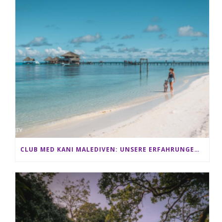
CLUB MED KANI MALEDIVEN: UNSERE ERFAHRUNGEN IM ALL-INCLUSIVE PARADIES