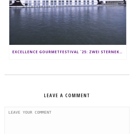
EXCELLENCE GOURMETFESTIVAL ´25: ZWEI STERNEKÖCHE ANTONIO GUIDA & DARIO MORESCO VERWÖHNEN IHRE GÄSTE AUF EINER LUXERIÖSEN SCHIFFSREISE
LEAVE A COMMENT