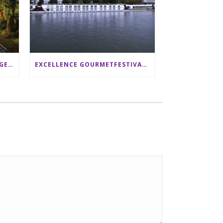
SRI LANKA RUNDREISE: 12 TAGE ZWISCHEN ELEFANTEN, TEEPLANTAGEN & STRAND ALS FAMILIE
EXCELLENCE GOURMETFESTIVAL ´25: ZWEI STERNEKÖCHE ANTONIO GUIDA & DARIO MORESCO VERWÖHNEN IHRE GÄSTE AUF EINER LUXERIÖSEN SCHIFFSREISE