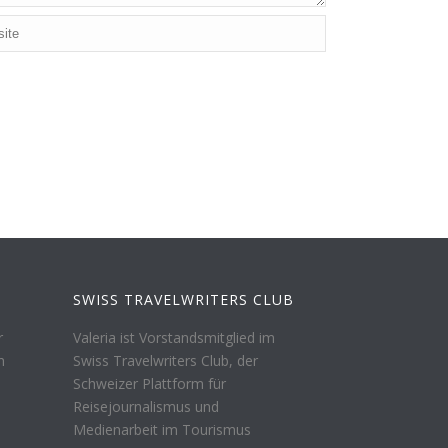
SWISS TRAVELWRITERS CLUB
r
Valeria ist Vorstandsmitglied im
n
Swiss Travelwriters Club, der
Schweizer Plattform für
Reisejournalismus und
Medienarbeit im Tourismus