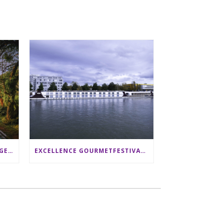
SRI LANKA RUNDREISE: 12 TAGE ZWISCHEN ELEFANTEN, TEEPLANTAGEN & STRAND ALS FAMILIE
EXCELLENCE GOURMETFESTIVAL ´25: ZWEI STERNEKÖCHE ANTONIO GUIDA & DARIO MORESCO VERWÖHNEN IHRE GÄSTE AUF EINER LUXERIÖSEN SCHIFFSREISE