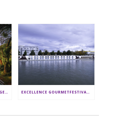
SRI LANKA RUNDREISE: 12 TAGE ZWISCHEN ELEFANTEN, TEEPLANTAGEN & STRAND ALS FAMILIE
EXCELLENCE GOURMETFESTIVAL ´25: ZWEI STERNEKÖCHE ANTONIO GUIDA & DARIO MORESCO VERWÖHNEN IHRE GÄSTE AUF EINER LUXERIÖSEN SCHIFFSREISE