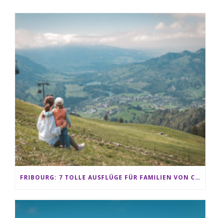
FRIBOURG: 7 TOLLE AUSFLÜGE FÜR FAMILIEN VON CHARMEY BIS LES PACCOTS