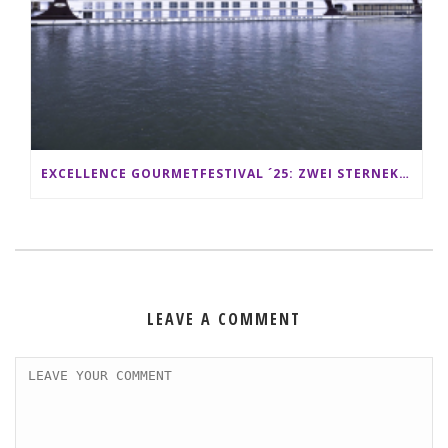
EXCELLENCE GOURMETFESTIVAL ´25: ZWEI STERNEKÖCHE ANTONIO GUIDA & DARIO MORESCO VERWÖHNEN IHRE GÄSTE AUF EINER LUXERIÖSEN SCHIFFSREISE
LEAVE A COMMENT