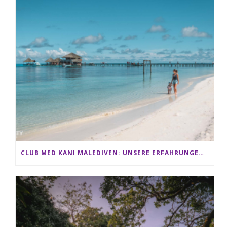
CLUB MED KANI MALEDIVEN: UNSERE ERFAHRUNGEN IM ALL-INCLUSIVE PARADIES