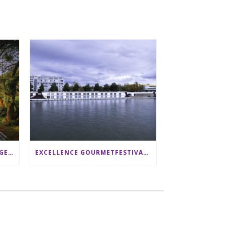
SRI LANKA RUNDREISE: 12 TAGE ZWISCHEN ELEFANTEN, TEEPLANTAGEN & STRAND ALS FAMILIE
EXCELLENCE GOURMETFESTIVAL ´25: ZWEI STERNEKÖCHE ANTONIO GUIDA & DARIO MORESCO VERWÖHNEN IHRE GÄSTE AUF EINER LUXERIÖSEN SCHIFFSREISE