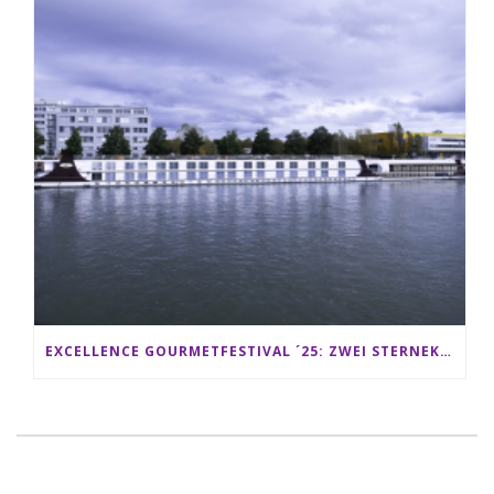
EXCELLENCE GOURMETFESTIVAL ´25: ZWEI STERNEKÖCHE ANTONIO GUIDA & DARIO MORESCO VERWÖHNEN IHRE GÄSTE AUF EINER LUXERIÖSEN SCHIFFSREISE