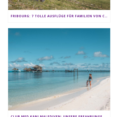
FRIBOURG: 7 TOLLE AUSFLÜGE FÜR FAMILIEN VON CHARMEY BIS LES PACCOTS
CLUB MED KANI MALEDIVEN: UNSERE ERFAHRUNGEN IM ALL-INCLUSIVE PARADIES