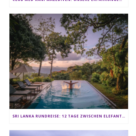
SRI LANKA RUNDREISE: 12 TAGE ZWISCHEN ELEFANTEN, TEEPLANTAGEN & STRAND ALS FAMILIE