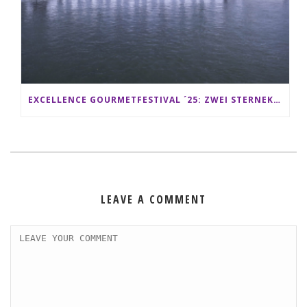
EXCELLENCE GOURMETFESTIVAL ´25: ZWEI STERNEKÖCHE ANTONIO GUIDA & DARIO MORESCO VERWÖHNEN IHRE GÄSTE AUF EINER LUXERIÖSEN SCHIFFSREISE
LEAVE A COMMENT