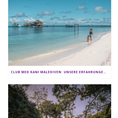
CLUB MED KANI MALEDIVEN: UNSERE ERFAHRUNGEN IM ALL-INCLUSIVE PARADIES