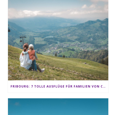
FRIBOURG: 7 TOLLE AUSFLÜGE FÜR FAMILIEN VON CHARMEY BIS LES PACCOTS