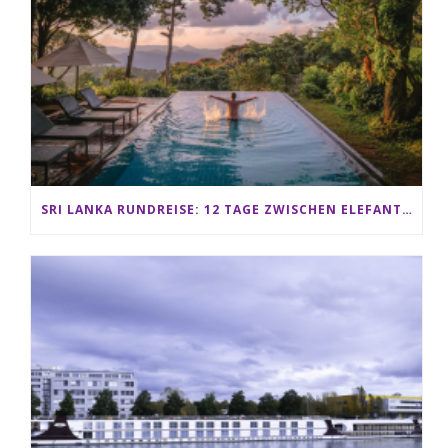
SRI LANKA RUNDREISE: 12 TAGE ZWISCHEN ELEFANTEN, TEEPLANTAGEN & STRAND ALS FAMILIE