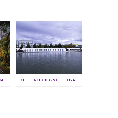
SRI LANKA RUNDREISE: 12 TAGE ZWISCHEN ELEFANTEN, TEEPLANTAGEN & STRAND ALS FAMILIE
EXCELLENCE GOURMETFESTIVAL ´25: ZWEI STERNEKÖCHE ANTONIO GUIDA & DARIO MORESCO VERWÖHNEN IHRE GÄSTE AUF EINER LUXERIÖSEN SCHIFFSREISE