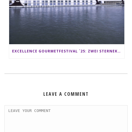
EXCELLENCE GOURMETFESTIVAL ´25: ZWEI STERNEKÖCHE ANTONIO GUIDA & DARIO MORESCO VERWÖHNEN IHRE GÄSTE AUF EINER LUXERIÖSEN SCHIFFSREISE
LEAVE A COMMENT