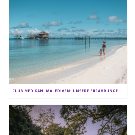
CLUB MED KANI MALEDIVEN: UNSERE ERFAHRUNGEN IM ALL-INCLUSIVE PARADIES