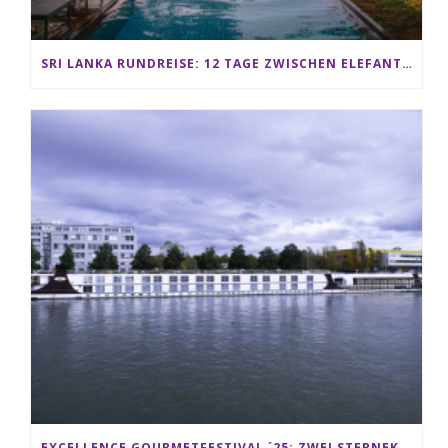
SRI LANKA RUNDREISE: 12 TAGE ZWISCHEN ELEFANTEN, TEEPLANTAGEN & STRAND ALS FAMILIE
EXCELLENCE GOURMETFESTIVAL ´25: ZWEI STERNEKÖCHE ANTONIO GUIDA & DARIO MORESCO VERWÖHNEN IHRE GÄSTE AUF EINER LUXERIÖSEN SCHIFFSREISE