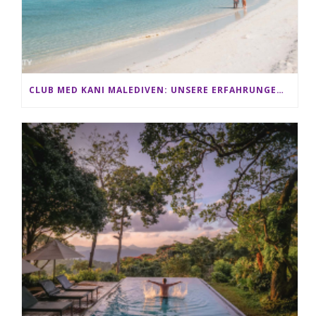
CLUB MED KANI MALEDIVEN: UNSERE ERFAHRUNGEN IM ALL-INCLUSIVE PARADIES