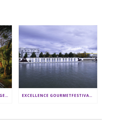
SRI LANKA RUNDREISE: 12 TAGE ZWISCHEN ELEFANTEN, TEEPLANTAGEN & STRAND ALS FAMILIE
EXCELLENCE GOURMETFESTIVAL ´25: ZWEI STERNEKÖCHE ANTONIO GUIDA & DARIO MORESCO VERWÖHNEN IHRE GÄSTE AUF EINER LUXERIÖSEN SCHIFFSREISE