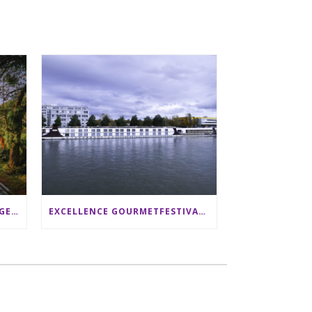
SRI LANKA RUNDREISE: 12 TAGE ZWISCHEN ELEFANTEN, TEEPLANTAGEN & STRAND ALS FAMILIE
EXCELLENCE GOURMETFESTIVAL ´25: ZWEI STERNEKÖCHE ANTONIO GUIDA & DARIO MORESCO VERWÖHNEN IHRE GÄSTE AUF EINER LUXERIÖSEN SCHIFFSREISE