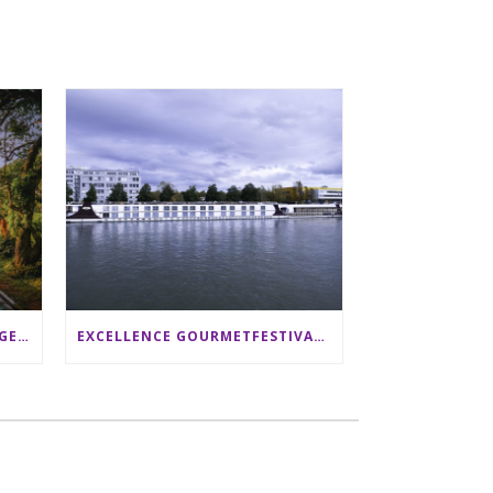
SRI LANKA RUNDREISE: 12 TAGE ZWISCHEN ELEFANTEN, TEEPLANTAGEN & STRAND ALS FAMILIE
EXCELLENCE GOURMETFESTIVAL ´25: ZWEI STERNEKÖCHE ANTONIO GUIDA & DARIO MORESCO VERWÖHNEN IHRE GÄSTE AUF EINER LUXERIÖSEN SCHIFFSREISE