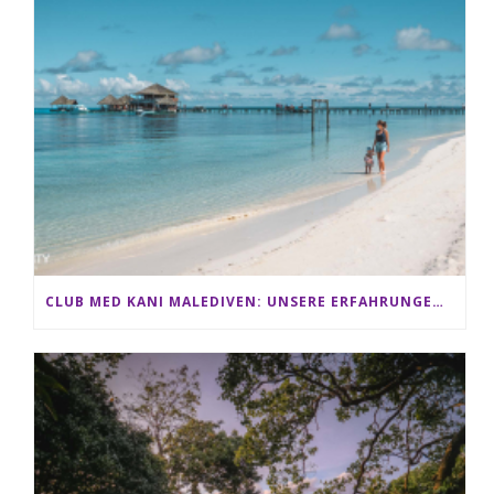
CLUB MED KANI MALEDIVEN: UNSERE ERFAHRUNGEN IM ALL-INCLUSIVE PARADIES