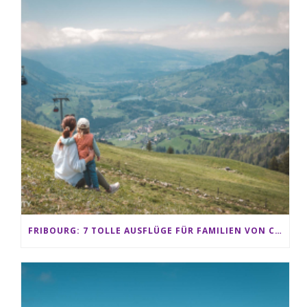
FRIBOURG: 7 TOLLE AUSFLÜGE FÜR FAMILIEN VON CHARMEY BIS LES PACCOTS