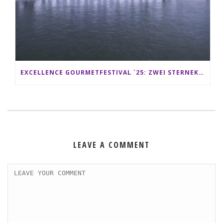
EXCELLENCE GOURMETFESTIVAL ´25: ZWEI STERNEKÖCHE ANTONIO GUIDA & DARIO MORESCO VERWÖHNEN IHRE GÄSTE AUF EINER LUXERIÖSEN SCHIFFSREISE
LEAVE A COMMENT