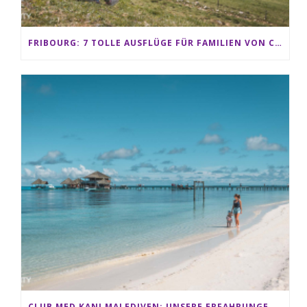
FRIBOURG: 7 TOLLE AUSFLÜGE FÜR FAMILIEN VON CHARMEY BIS LES PACCOTS
CLUB MED KANI MALEDIVEN: UNSERE ERFAHRUNGEN IM ALL-INCLUSIVE PARADIES