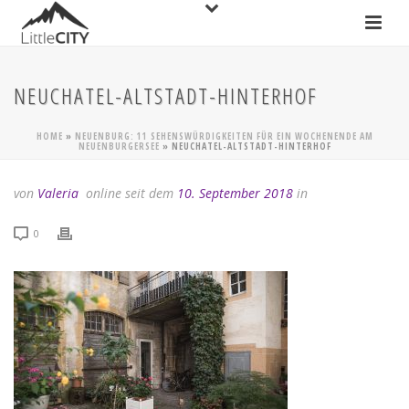
NEUCHATEL-ALTSTADT-HINTERHOF
HOME
»
NEUENBURG: 11 SEHENSWÜRDIGKEITEN FÜR EIN WOCHENENDE AM
NEUENBURGERSEE
»
NEUCHATEL-ALTSTADT-HINTERHOF
von
Valeria
online seit dem
10. September 2018
in
0