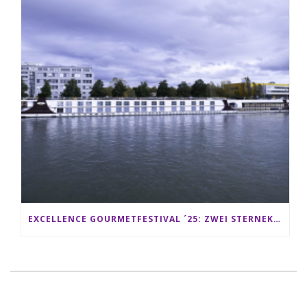
EXCELLENCE GOURMETFESTIVAL ´25: ZWEI STERNEKÖCHE ANTONIO GUIDA & DARIO MORESCO VERWÖHNEN IHRE GÄSTE AUF EINER LUXERIÖSEN SCHIFFSREISE