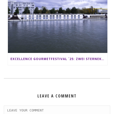
EXCELLENCE GOURMETFESTIVAL ´25: ZWEI STERNEKÖCHE ANTONIO GUIDA & DARIO MORESCO VERWÖHNEN IHRE GÄSTE AUF EINER LUXERIÖSEN SCHIFFSREISE
LEAVE A COMMENT