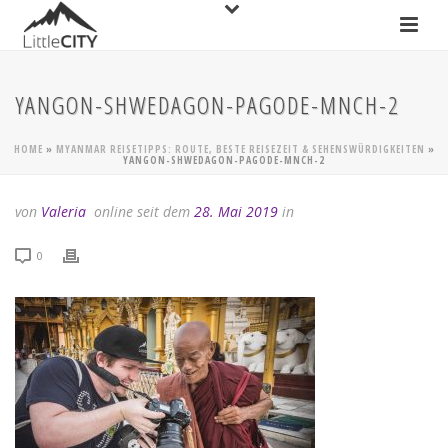
YANGON-SHWEDAGON-PAGODE-MNCH-2
HOME
»
MYANMAR REISETIPPS: ROUTE, BESTE REISEZEIT & SEHENSWÜRDIGKEITEN
»
YANGON-SHWEDAGON-PAGODE-MNCH-2
von
Valeria
online seit dem
28. Mai 2019
in
0