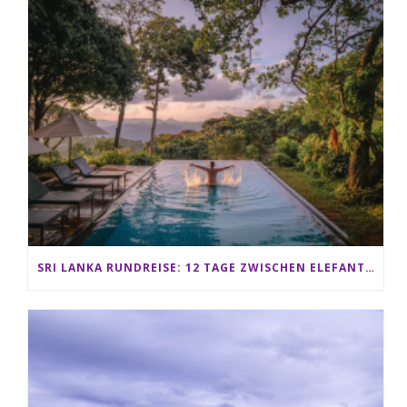
SRI LANKA RUNDREISE: 12 TAGE ZWISCHEN ELEFANTEN, TEEPLANTAGEN & STRAND ALS FAMILIE