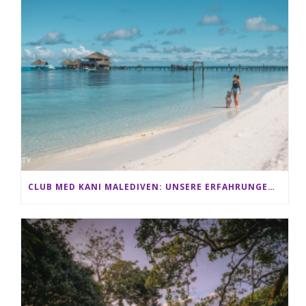
CLUB MED KANI MALEDIVEN: UNSERE ERFAHRUNGEN IM ALL-INCLUSIVE PARADIES