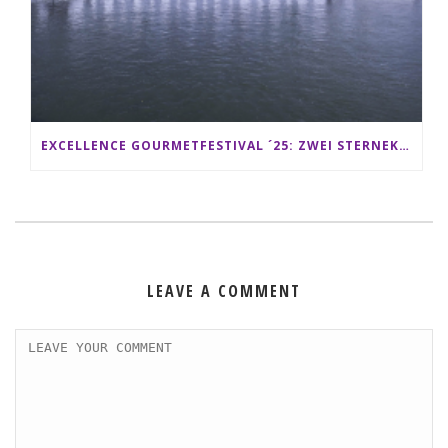
EXCELLENCE GOURMETFESTIVAL ´25: ZWEI STERNEKÖCHE ANTONIO GUIDA & DARIO MORESCO VERWÖHNEN IHRE GÄSTE AUF EINER LUXERIÖSEN SCHIFFSREISE
LEAVE A COMMENT