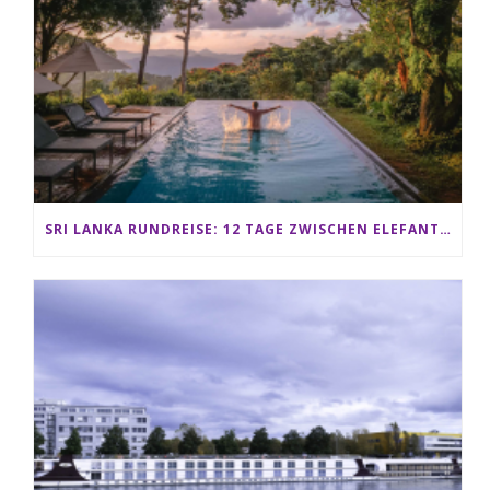
SRI LANKA RUNDREISE: 12 TAGE ZWISCHEN ELEFANTEN, TEEPLANTAGEN & STRAND ALS FAMILIE