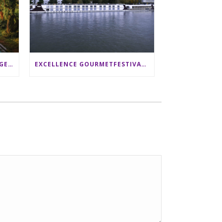
SRI LANKA RUNDREISE: 12 TAGE ZWISCHEN ELEFANTEN, TEEPLANTAGEN & STRAND ALS FAMILIE
EXCELLENCE GOURMETFESTIVAL ´25: ZWEI STERNEKÖCHE ANTONIO GUIDA & DARIO MORESCO VERWÖHNEN IHRE GÄSTE AUF EINER LUXERIÖSEN SCHIFFSREISE