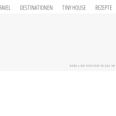
RAVEL
DESTINATIONEN
TINY HOUSE
REZEPTE
HOME
»
AUF VIEHSCHAU IN GAIS I