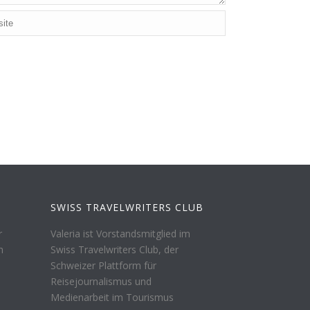
SWISS TRAVELWRITERS CLUB
r
Valeria ist Vorstandsmitglied im
n
Swiss Travelwriters Club, der
Schweizer Plattform für
Reisejournalismus und
Medienarbeit im Tourismus