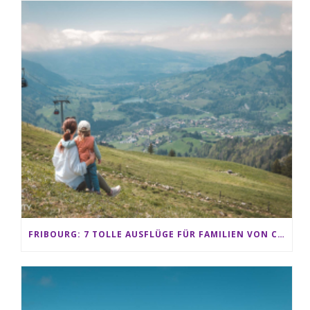
FRIBOURG: 7 TOLLE AUSFLÜGE FÜR FAMILIEN VON CHARMEY BIS LES PACCOTS