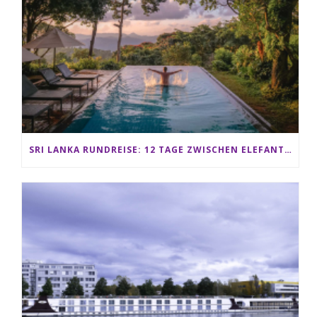
SRI LANKA RUNDREISE: 12 TAGE ZWISCHEN ELEFANTEN, TEEPLANTAGEN & STRAND ALS FAMILIE