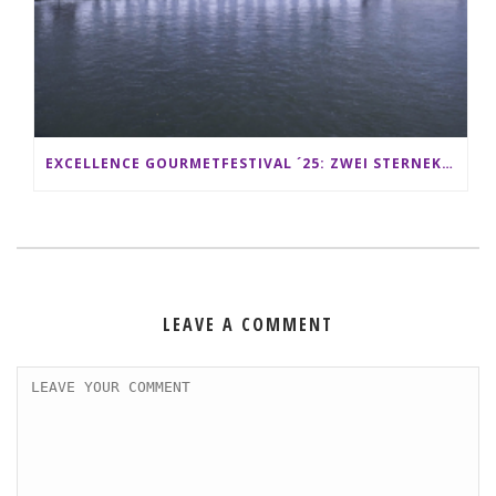
EXCELLENCE GOURMETFESTIVAL ´25: ZWEI STERNEKÖCHE ANTONIO GUIDA & DARIO MORESCO VERWÖHNEN IHRE GÄSTE AUF EINER LUXERIÖSEN SCHIFFSREISE
LEAVE A COMMENT