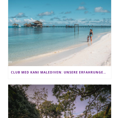
CLUB MED KANI MALEDIVEN: UNSERE ERFAHRUNGEN IM ALL-INCLUSIVE PARADIES