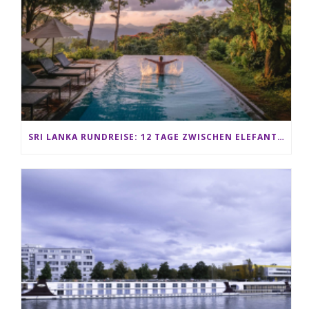
SRI LANKA RUNDREISE: 12 TAGE ZWISCHEN ELEFANTEN, TEEPLANTAGEN & STRAND ALS FAMILIE