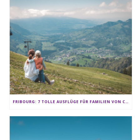
FRIBOURG: 7 TOLLE AUSFLÜGE FÜR FAMILIEN VON CHARMEY BIS LES PACCOTS