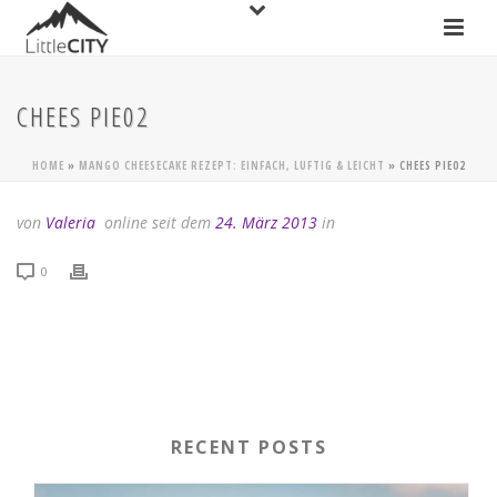
CHEES PIE02
HOME
»
MANGO CHEESECAKE REZEPT: EINFACH, LUFTIG & LEICHT
»
CHEES PIE02
von
Valeria
online seit dem
24. März 2013
in
0
RECENT POSTS