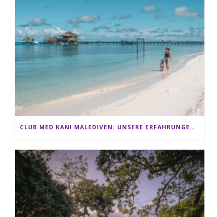
CLUB MED KANI MALEDIVEN: UNSERE ERFAHRUNGEN IM ALL-INCLUSIVE PARADIES