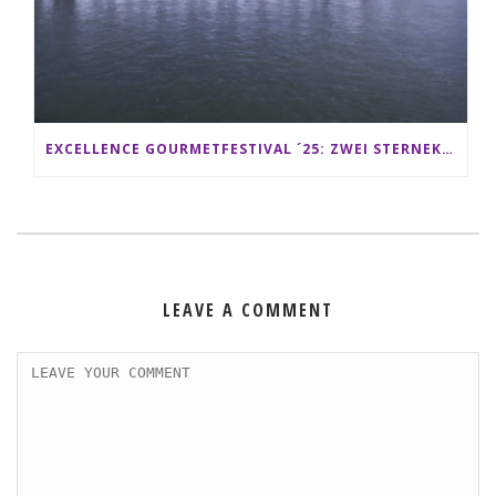
EXCELLENCE GOURMETFESTIVAL ´25: ZWEI STERNEKÖCHE ANTONIO GUIDA & DARIO MORESCO VERWÖHNEN IHRE GÄSTE AUF EINER LUXERIÖSEN SCHIFFSREISE
LEAVE A COMMENT