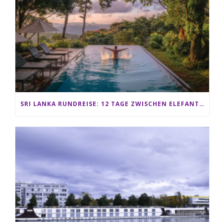
SRI LANKA RUNDREISE: 12 TAGE ZWISCHEN ELEFANTEN, TEEPLANTAGEN & STRAND ALS FAMILIE