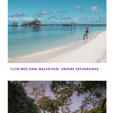
CLUB MED KANI MALEDIVEN: UNSERE ERFAHRUNGEN IM ALL-INCLUSIVE PARADIES