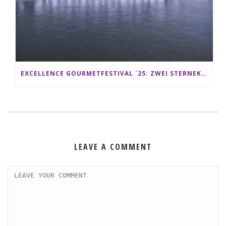
EXCELLENCE GOURMETFESTIVAL ´25: ZWEI STERNEKÖCHE ANTONIO GUIDA & DARIO MORESCO VERWÖHNEN IHRE GÄSTE AUF EINER LUXERIÖSEN SCHIFFSREISE
LEAVE A COMMENT