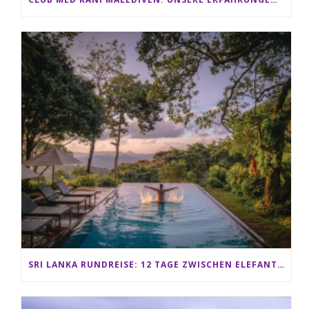
SRI LANKA RUNDREISE: 12 TAGE ZWISCHEN ELEFANTEN, TEEPLANTAGEN & STRAND ALS FAMILIE