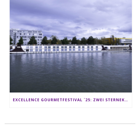
EXCELLENCE GOURMETFESTIVAL ´25: ZWEI STERNEKÖCHE ANTONIO GUIDA & DARIO MORESCO VERWÖHNEN IHRE GÄSTE AUF EINER LUXERIÖSEN SCHIFFSREISE