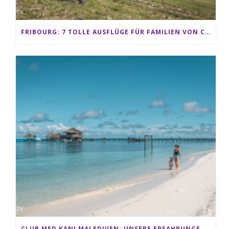
FRIBOURG: 7 TOLLE AUSFLÜGE FÜR FAMILIEN VON CHARMEY BIS LES PACCOTS
CLUB MED KANI MALEDIVEN: UNSERE ERFAHRUNGEN IM ALL-INCLUSIVE PARADIES