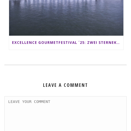
EXCELLENCE GOURMETFESTIVAL ´25: ZWEI STERNEKÖCHE ANTONIO GUIDA & DARIO MORESCO VERWÖHNEN IHRE GÄSTE AUF EINER LUXERIÖSEN SCHIFFSREISE
LEAVE A COMMENT