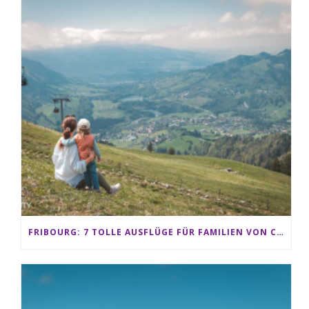
FRIBOURG: 7 TOLLE AUSFLÜGE FÜR FAMILIEN VON CHARMEY BIS LES PACCOTS