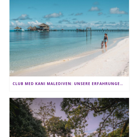
CLUB MED KANI MALEDIVEN: UNSERE ERFAHRUNGEN IM ALL-INCLUSIVE PARADIES