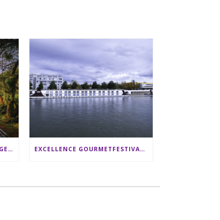
SRI LANKA RUNDREISE: 12 TAGE ZWISCHEN ELEFANTEN, TEEPLANTAGEN & STRAND ALS FAMILIE
EXCELLENCE GOURMETFESTIVAL ´25: ZWEI STERNEKÖCHE ANTONIO GUIDA & DARIO MORESCO VERWÖHNEN IHRE GÄSTE AUF EINER LUXERIÖSEN SCHIFFSREISE