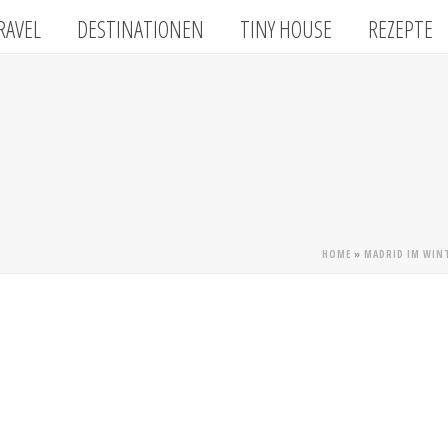
RAVEL
DESTINATIONEN
TINY HOUSE
REZEPTE
HOME
»
MADRID IM WINT