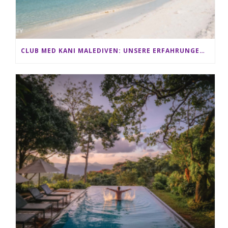
CLUB MED KANI MALEDIVEN: UNSERE ERFAHRUNGEN IM ALL-INCLUSIVE PARADIES