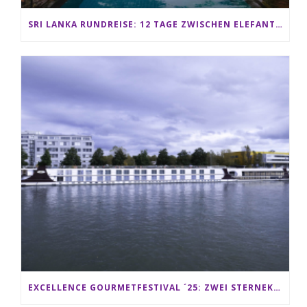
SRI LANKA RUNDREISE: 12 TAGE ZWISCHEN ELEFANTEN, TEEPLANTAGEN & STRAND ALS FAMILIE
EXCELLENCE GOURMETFESTIVAL ´25: ZWEI STERNEKÖCHE ANTONIO GUIDA & DARIO MORESCO VERWÖHNEN IHRE GÄSTE AUF EINER LUXERIÖSEN SCHIFFSREISE