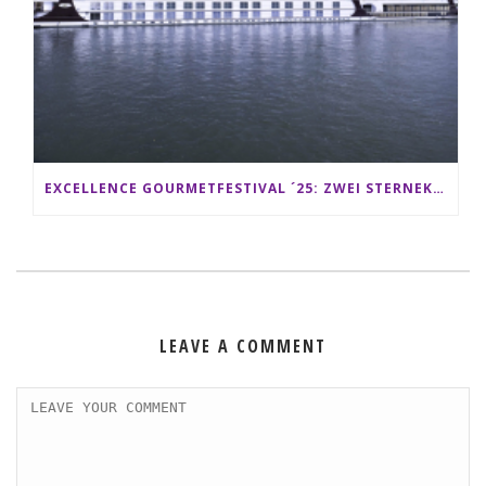
EXCELLENCE GOURMETFESTIVAL ´25: ZWEI STERNEKÖCHE ANTONIO GUIDA & DARIO MORESCO VERWÖHNEN IHRE GÄSTE AUF EINER LUXERIÖSEN SCHIFFSREISE
LEAVE A COMMENT