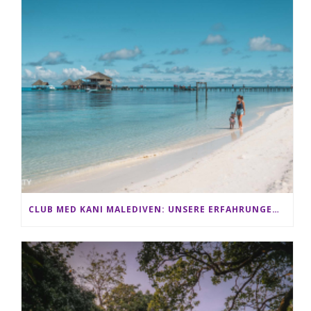
CLUB MED KANI MALEDIVEN: UNSERE ERFAHRUNGEN IM ALL-INCLUSIVE PARADIES