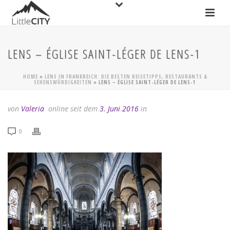
LENS – ÉGLISE SAINT-LÉGER DE LENS-1
HOME
»
LENS IN FRANKREICH: DIE BESTEN REISETIPPS, RESTAURANTS &
SEHENSWÜRDIGKEITEN
»
LENS – ÉGLISE SAINT-LÉGER DE LENS-1
von
Valeria
online seit dem
3. Juni 2016
in
0