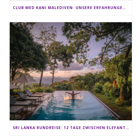
CLUB MED KANI MALEDIVEN: UNSERE ERFAHRUNGEN IM ALL-INCLUSIVE PARADIES
SRI LANKA RUNDREISE: 12 TAGE ZWISCHEN ELEFANTEN, TEEPLANTAGEN & STRAND ALS FAMILIE