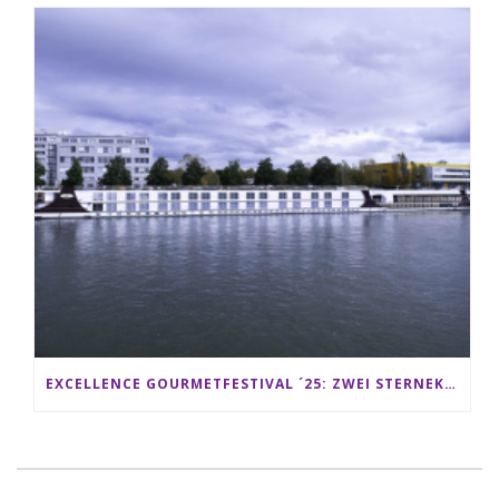
EXCELLENCE GOURMETFESTIVAL ´25: ZWEI STERNEKÖCHE ANTONIO GUIDA & DARIO MORESCO VERWÖHNEN IHRE GÄSTE AUF EINER LUXERIÖSEN SCHIFFSREISE