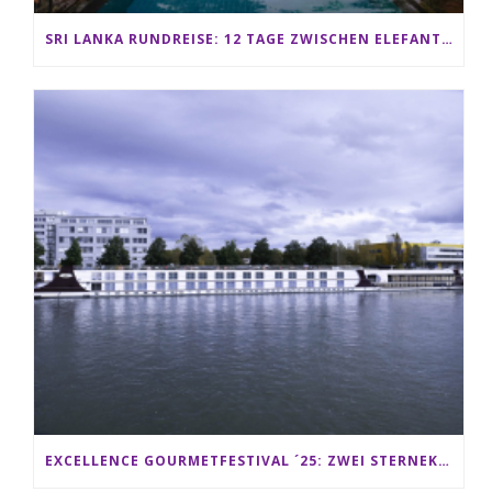
SRI LANKA RUNDREISE: 12 TAGE ZWISCHEN ELEFANTEN, TEEPLANTAGEN & STRAND ALS FAMILIE
EXCELLENCE GOURMETFESTIVAL ´25: ZWEI STERNEKÖCHE ANTONIO GUIDA & DARIO MORESCO VERWÖHNEN IHRE GÄSTE AUF EINER LUXERIÖSEN SCHIFFSREISE