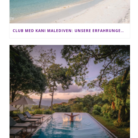
CLUB MED KANI MALEDIVEN: UNSERE ERFAHRUNGEN IM ALL-INCLUSIVE PARADIES