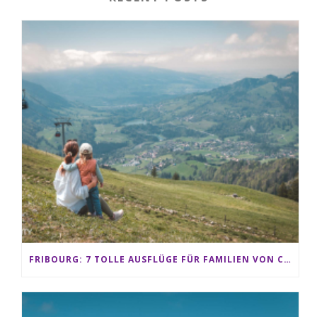
FRIBOURG: 7 TOLLE AUSFLÜGE FÜR FAMILIEN VON CHARMEY BIS LES PACCOTS