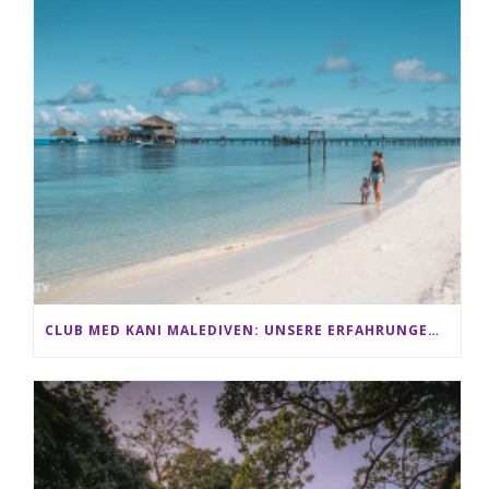
CLUB MED KANI MALEDIVEN: UNSERE ERFAHRUNGEN IM ALL-INCLUSIVE PARADIES