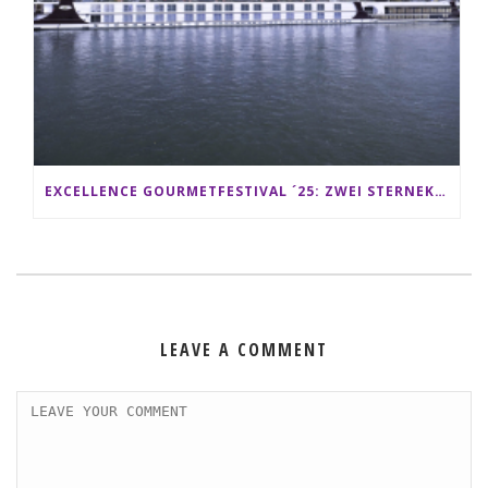
EXCELLENCE GOURMETFESTIVAL ´25: ZWEI STERNEKÖCHE ANTONIO GUIDA & DARIO MORESCO VERWÖHNEN IHRE GÄSTE AUF EINER LUXERIÖSEN SCHIFFSREISE
LEAVE A COMMENT