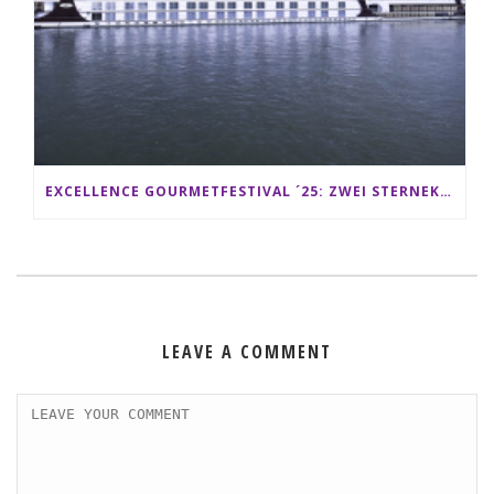
EXCELLENCE GOURMETFESTIVAL ´25: ZWEI STERNEKÖCHE ANTONIO GUIDA & DARIO MORESCO VERWÖHNEN IHRE GÄSTE AUF EINER LUXERIÖSEN SCHIFFSREISE
LEAVE A COMMENT