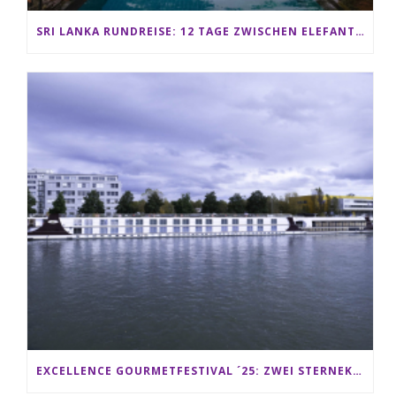
SRI LANKA RUNDREISE: 12 TAGE ZWISCHEN ELEFANTEN, TEEPLANTAGEN & STRAND ALS FAMILIE
EXCELLENCE GOURMETFESTIVAL ´25: ZWEI STERNEKÖCHE ANTONIO GUIDA & DARIO MORESCO VERWÖHNEN IHRE GÄSTE AUF EINER LUXERIÖSEN SCHIFFSREISE