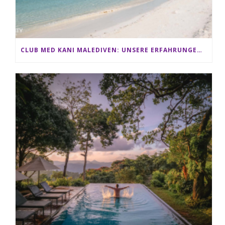
CLUB MED KANI MALEDIVEN: UNSERE ERFAHRUNGEN IM ALL-INCLUSIVE PARADIES